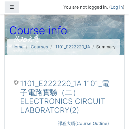
Skip to main content
Side panel
You are not logged in. (
Log in
)
Course info
Home
Courses
1101_E222220_1A
Summary
1101_E222220_1A 1101_電
子電路實驗（二）
ELECTRONICS CIRCUIT
LABORATORY(2)
課程大綱(Course Outline)