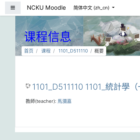
跳到主要内容
NCKU Moodle
停靠面板
简体中文 ‎(zh_cn)‎
课程信息
首页
课程
1101_D511110
概要
1101_D511110 1101_統計學（一
教師(teacher):
馬瀰嘉