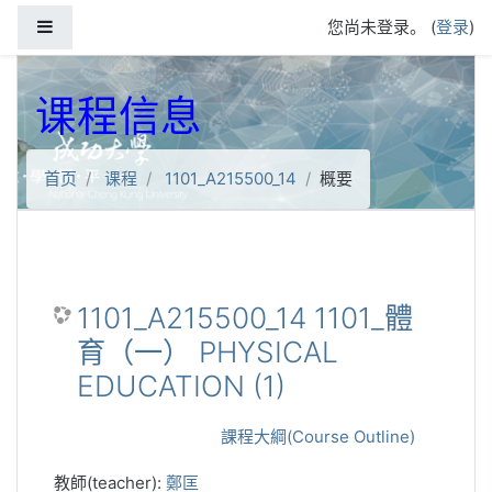
跳到主要内容
停靠面板
您尚未登录。 (
登录
)
课程信息
首页
课程
1101_A215500_14
概要
1101_A215500_14 1101_體
育（一） PHYSICAL
EDUCATION (1)
課程大綱(Course Outline)
教師(teacher):
鄭匡