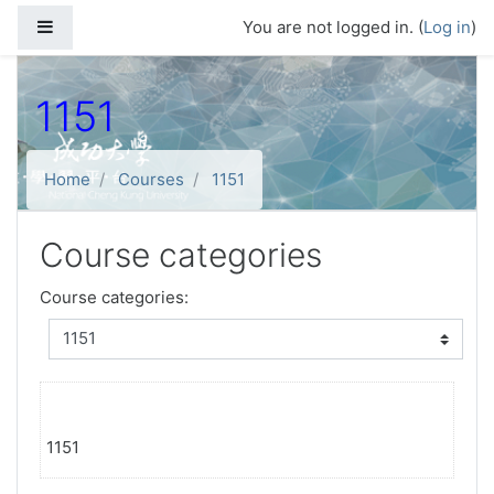
Skip to main content
Side panel
You are not logged in. (
Log in
)
1151
Home
Courses
1151
Course categories
Course categories:
1151