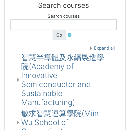
Search courses
Search courses
Go
Expand all
智慧半導體及永續製造學
院(Academy of
Innovative
Semiconductor and
Sustainable
Manufacturing)
敏求智慧運算學院(Miin
Wu School of