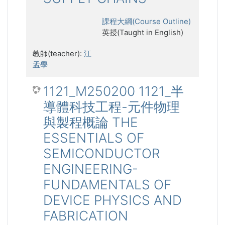
課程大綱(Course Outline)
英授(Taught in English)
教師(teacher):
江
孟學
1121_M250200 1121_半
導體科技工程-元件物理
與製程概論 THE
ESSENTIALS OF
SEMICONDUCTOR
ENGINEERING-
FUNDAMENTALS OF
DEVICE PHYSICS AND
FABRICATION