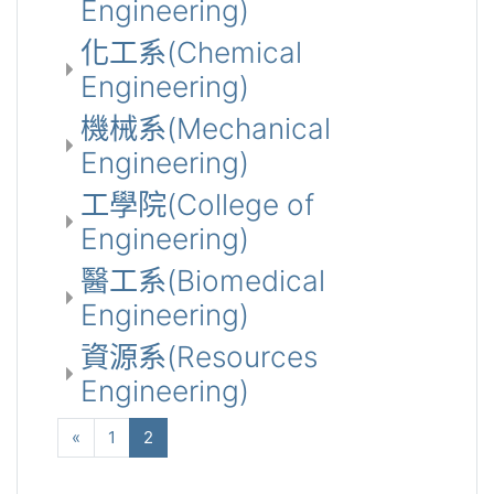
Engineering)
化工系(Chemical
Engineering)
機械系(Mechanical
Engineering)
工學院(College of
Engineering)
醫工系(Biomedical
Engineering)
資源系(Resources
Engineering)
向前
(current)
«
1
2