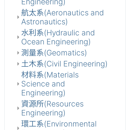
Engineering)
航太系(Aeronautics and
Astronautics)
水利系(Hydraulic and
Ocean Engineering)
測量系(Geomatics)
土木系(Civil Engineering)
材料系(Materials
Science and
Engineering)
資源所(Resources
Engineering)
環工系(Environmental