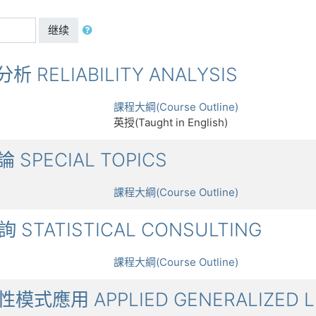
继续
分析 RELIABILITY ANALYSIS
課程大綱(Course Outline)
英授(Taught in English)
論 SPECIAL TOPICS
課程大綱(Course Outline)
詢 STATISTICAL CONSULTING
課程大綱(Course Outline)
線性模式應用 APPLIED GENERALIZED L