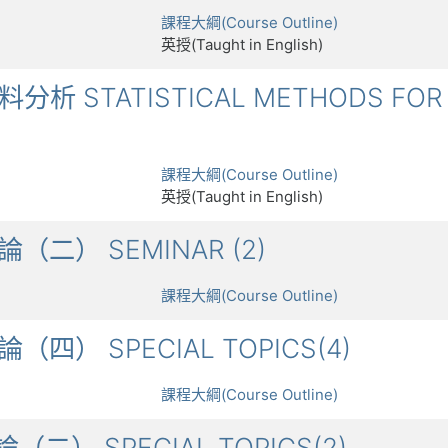
課程大綱(Course Outline)
英授(Taught in English)
料分析 STATISTICAL METHODS FOR 
課程大綱(Course Outline)
英授(Taught in English)
討論（二） SEMINAR (2)
課程大綱(Course Outline)
討論（四） SPECIAL TOPICS(4)
課程大綱(Course Outline)
討論（二） SPECIAL TOPICS(2)