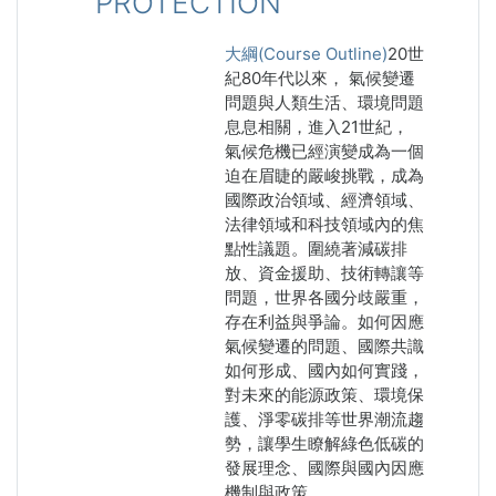
PROTECTION
大綱(Course Outline)
20
世
紀
80
年代以來， 氣候變遷
問題與人類生活、環境問題
息息相關，進入
21
世紀，
氣候危機已經演變成為一個
迫在眉睫的嚴峻挑戰，成為
國際政治領域、經濟領域、
法律領域和科技領域內的焦
點性議題。圍繞著減碳排
放、資金援助、技術轉讓等
問題，世界各國分歧嚴重，
存在利益與爭論。如何因應
氣候變遷的問題、國際共識
如何形成、國內如何實踐，
對未來的能源政策、環境保
護、淨零碳排等世界潮流趨
勢，讓學生瞭解綠色低碳的
發展理念、國際與國內因應
機制與政策。