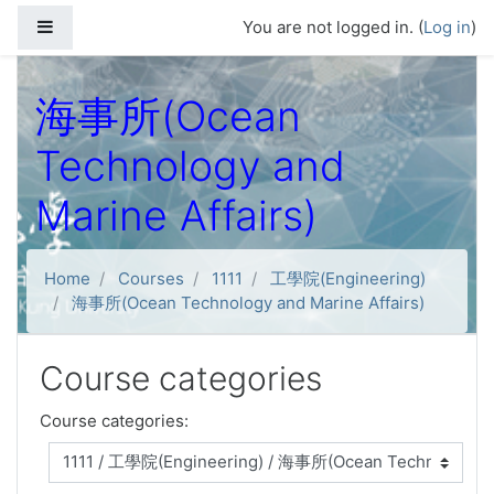
Skip to main content
Side panel
You are not logged in. (
Log in
)
海事所(Ocean
Technology and
Marine Affairs)
Home
Courses
1111
工學院(Engineering)
海事所(Ocean Technology and Marine Affairs)
Course categories
Course categories: