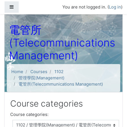
Skip to main content
Side panel
You are not logged in. (
Log in
)
電管所
(Telecommunications
Management)
Home
Courses
1102
管理學院(Management)
電管所(Telecommunications Management)
Course categories
Course categories: