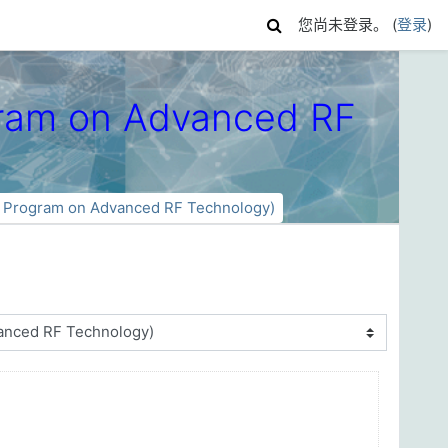
您尚未登录。 (
登录
)
ram on Advanced RF
 Program on Advanced RF Technology)