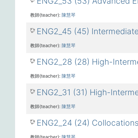
ENG2_53 (53) Advanced Eng
教師(teacher):
陳慧琴
ENG2_45 (45) Intermediate
教師(teacher):
陳慧琴
ENG2_28 (28) High-Interme
教師(teacher):
陳慧琴
ENG2_31 (31) High-Interme
教師(teacher):
陳慧琴
ENG2_24 (24) Collocation
教師(teacher):
陳慧琴