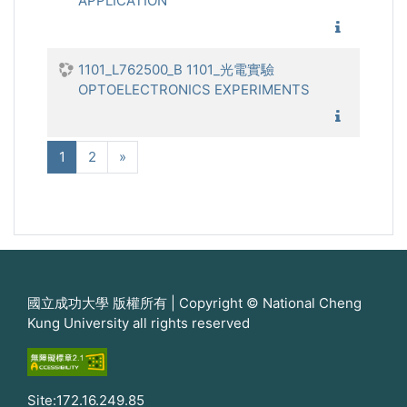
APPLICATION
1101_電
1101_L762500_B 1101_光電實驗
OPTOELECTRONICS EXPERIMENTS
1101_光
(現在)
次へ
1
2
»
國立成功大學 版權所有 | Copyright © National Cheng
Kung University all rights reserved
Site:172.16.249.85