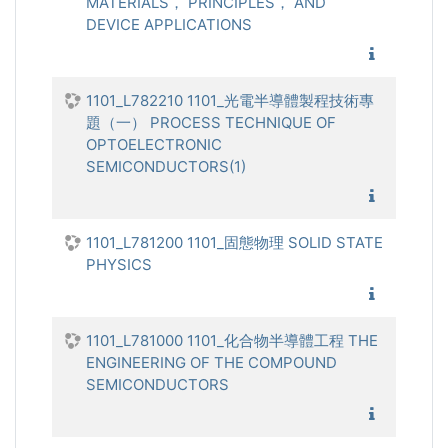
MATERIALS， PRINCIPLES， AND
DEVICE APPLICATIONS
1101_有
1101_L782210 1101_光電半導體製程技術專
題（一） PROCESS TECHNIQUE OF
OPTOELECTRONIC
SEMICONDUCTORS(1)
1101_
1101_L781200 1101_固態物理 SOLID STATE
PHYSICS
1101_固
1101_L781000 1101_化合物半導體工程 THE
ENGINEERING OF THE COMPOUND
SEMICONDUCTORS
1101_化