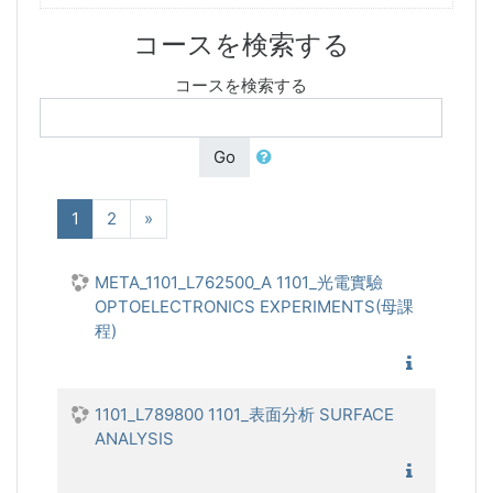
コースを検索する
コースを検索する
Go
(現在)
次へ
1
2
»
META_1101_L762500_A 1101_光電實驗
OPTOELECTRONICS EXPERIMENTS(母課
程)
1101_光
1101_L789800 1101_表面分析 SURFACE
ANALYSIS
1101_表