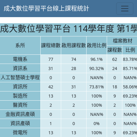
成大數位學習平台線上課程統計
成大數位學習平台 114學年度 第1
檔案教材
系所
課程總數
啟用課程數
啟用比例
課程數
比例
電機系
77
74
96.1%
62
83.78
資訊系
31
28
90.32%
24
85.71
人工智慧碩士學程
0
0
NAN%
0
NAN%
資訊所
42
31
73.81%
18
58.06
製造所
13
13
100%
9
69.23
醫資所
2
2
100%
2
100%
金融資訊產碩
0
0
NAN%
0
NAN%
資訊產碩
1
0
0%
0
NAN%
微電所
13
13
100%
9
69.23