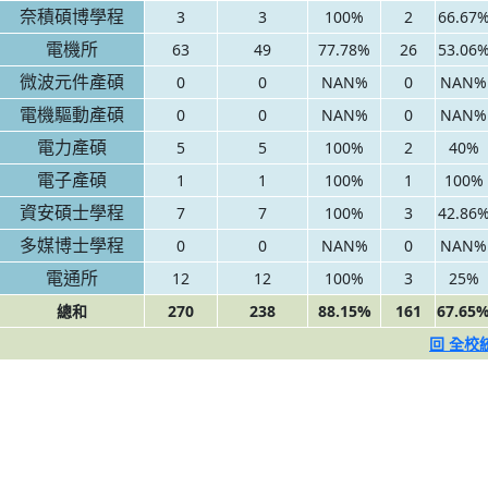
奈積碩博學程
3
3
100%
2
66.67
電機所
63
49
77.78%
26
53.06
微波元件產碩
0
0
NAN%
0
NAN%
電機驅動產碩
0
0
NAN%
0
NAN%
電力產碩
5
5
100%
2
40%
電子產碩
1
1
100%
1
100%
資安碩士學程
7
7
100%
3
42.86
多媒博士學程
0
0
NAN%
0
NAN%
電通所
12
12
100%
3
25%
總和
270
238
88.15%
161
67.65
回 全校