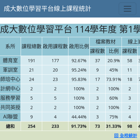
成大數位學習平台線上課程統計
成大數位學習平台 114學年度 第1
檔案教材
線上
系所
課程總數
啟用課程數
啟用比例
課程數
比例
課程數
體育室
191
177
92.67%
37
20.9%
58
軍訓室
21
20
95.24%
9
45%
11
師培中心
24
23
95.83%
17
73.91%
18
計網中心
2
2
100%
2
100%
2
服務學習
5
5
100%
3
60%
3
共同英授
2
2
100%
2
100%
2
AI聯盟
9
4
44.44%
3
75%
4
總和
254
233
91.73%
73
31.33%
98
回 全校統計