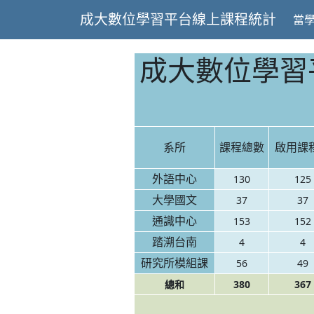
成大數位學習平台線上課程統計
當
成大數位學習平
系所
課程總數
啟用課
外語中心
130
125
大學國文
37
37
通識中心
153
152
踏溯台南
4
4
研究所模組課
56
49
總和
380
367