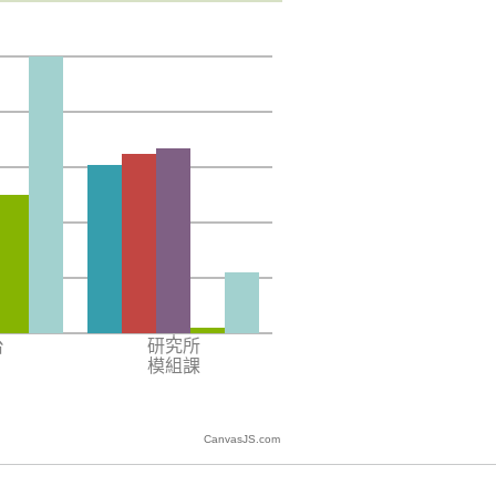
CanvasJS.com