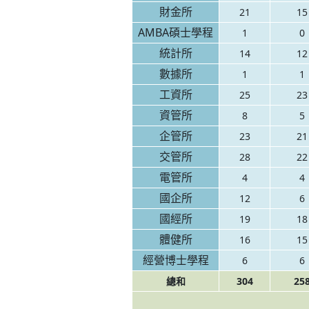
財金所
21
15
AMBA碩士學程
1
0
統計所
14
12
數據所
1
1
工資所
25
23
資管所
8
5
企管所
23
21
交管所
28
22
電管所
4
4
國企所
12
6
國經所
19
18
體健所
16
15
經營博士學程
6
6
總和
304
25