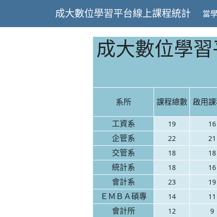
成大數位學習平台線上課程統計
當
成大數位學習平
系所
課程總數
啟用課
工資系
19
16
企管系
22
21
交管系
18
18
統計系
18
16
會計系
23
19
ＥＭＢＡ碩專
14
11
會計所
12
9