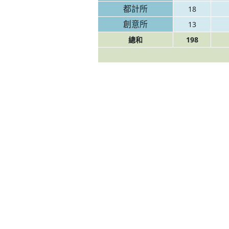
都計所
18
創意所
13
總和
198