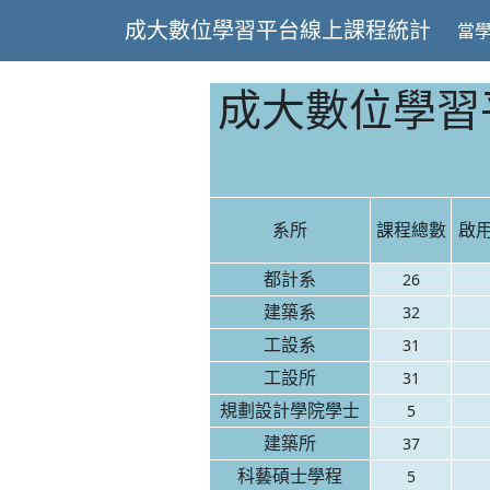
成大數位學習平台線上課程統計
當
成大數位學習平
系所
課程總數
啟
都計系
26
建築系
32
工設系
31
工設所
31
規劃設計學院學士
5
建築所
37
科藝碩士學程
5