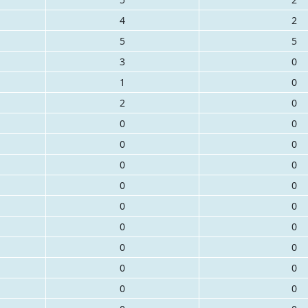
4
2
5
5
3
0
1
0
2
0
0
0
0
0
0
0
0
0
0
0
0
0
0
0
0
0
0
0