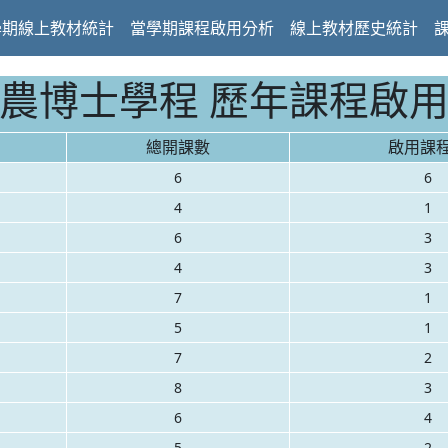
學期線上教材統計
當學期課程啟用分析
線上教材歷史統計
農博士學程 歷年課程啟
總開課數
啟用課
6
6
4
1
6
3
4
3
7
1
5
1
7
2
8
3
6
4
5
2