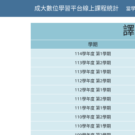
成大數位學習平台線上課程統計
當
譯
學期
114學年度 第1學期
113學年度 第2學期
113學年度 第1學期
112學年度 第2學期
112學年度 第1學期
111學年度 第2學期
111學年度 第1學期
110學年度 第2學期
110學年度 第1學期
109學年度 第2學期