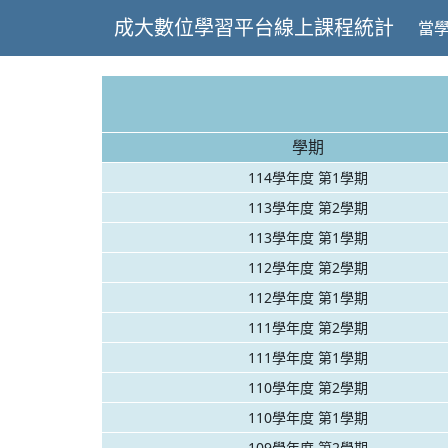
成大數位學習平台線上課程統計
當
學期
114學年度 第1學期
113學年度 第2學期
113學年度 第1學期
112學年度 第2學期
112學年度 第1學期
111學年度 第2學期
111學年度 第1學期
110學年度 第2學期
110學年度 第1學期
109學年度 第2學期