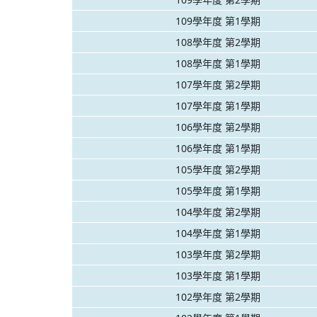
109學年度 第1學期
108學年度 第2學期
108學年度 第1學期
107學年度 第2學期
107學年度 第1學期
106學年度 第2學期
106學年度 第1學期
105學年度 第2學期
105學年度 第1學期
104學年度 第2學期
104學年度 第1學期
103學年度 第2學期
103學年度 第1學期
102學年度 第2學期