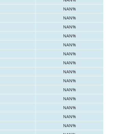
NAN%
NAN%
NAN%
NAN%
NAN%
NAN%
NAN%
NAN%
NAN%
NAN%
NAN%
NAN%
NAN%
NAN%