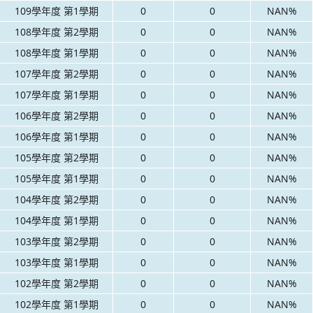
109學年度 第1學期
0
0
NAN%
108學年度 第2學期
0
0
NAN%
108學年度 第1學期
0
0
NAN%
107學年度 第2學期
0
0
NAN%
107學年度 第1學期
0
0
NAN%
106學年度 第2學期
0
0
NAN%
106學年度 第1學期
0
0
NAN%
105學年度 第2學期
0
0
NAN%
105學年度 第1學期
0
0
NAN%
104學年度 第2學期
0
0
NAN%
104學年度 第1學期
0
0
NAN%
103學年度 第2學期
0
0
NAN%
103學年度 第1學期
0
0
NAN%
102學年度 第2學期
0
0
NAN%
102學年度 第1學期
0
0
NAN%