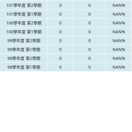
101學年度 第2學期
0
0
NAN%
101學年度 第1學期
0
0
NAN%
100學年度 第2學期
0
0
NAN%
100學年度 第1學期
0
0
NAN%
99學年度 第2學期
0
0
NAN%
99學年度 第1學期
0
0
NAN%
98學年度 第2學期
0
0
NAN%
98學年度 第1學期
0
0
NAN%