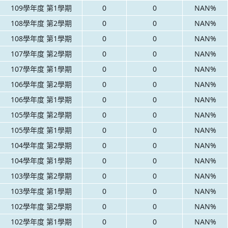
109學年度 第1學期
0
0
NAN%
108學年度 第2學期
0
0
NAN%
108學年度 第1學期
0
0
NAN%
107學年度 第2學期
0
0
NAN%
107學年度 第1學期
0
0
NAN%
106學年度 第2學期
0
0
NAN%
106學年度 第1學期
0
0
NAN%
105學年度 第2學期
0
0
NAN%
105學年度 第1學期
0
0
NAN%
104學年度 第2學期
0
0
NAN%
104學年度 第1學期
0
0
NAN%
103學年度 第2學期
0
0
NAN%
103學年度 第1學期
0
0
NAN%
102學年度 第2學期
0
0
NAN%
102學年度 第1學期
0
0
NAN%