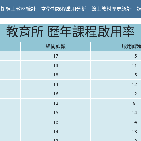
學期線上教材統計
當學期課程啟用分析
線上教材歷史統計
教育所 歷年課程啟用率
總開課數
啟用課
17
15
13
11
18
15
14
12
16
12
12
8
15
14
16
14
14
13
13
12