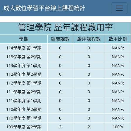
成大數位學習平台線上課程統計
管理學院 歷年課程啟用率
學期
總開課數
啟用課程數
啟用比例
114學年度 第1學期
0
0
NAN%
113學年度 第2學期
0
0
NAN%
113學年度 第1學期
0
0
NAN%
112學年度 第2學期
0
0
NAN%
112學年度 第1學期
0
0
NAN%
111學年度 第2學期
0
0
NAN%
111學年度 第1學期
0
0
NAN%
110學年度 第2學期
0
0
NAN%
110學年度 第1學期
0
0
NAN%
109學年度 第2學期
2
2
100%