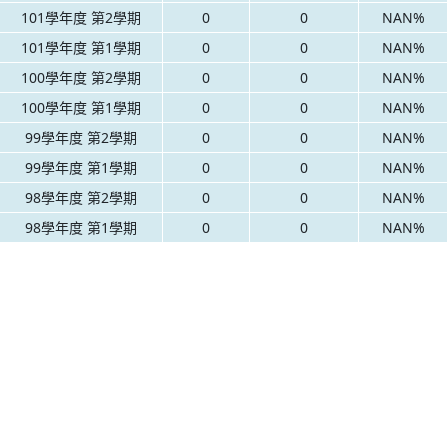
101學年度 第2學期
0
0
NAN%
101學年度 第1學期
0
0
NAN%
100學年度 第2學期
0
0
NAN%
100學年度 第1學期
0
0
NAN%
99學年度 第2學期
0
0
NAN%
99學年度 第1學期
0
0
NAN%
98學年度 第2學期
0
0
NAN%
98學年度 第1學期
0
0
NAN%