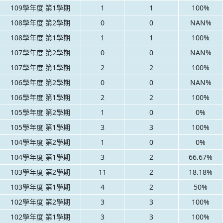
109學年度 第1學期
1
1
100%
108學年度 第2學期
0
0
NAN%
108學年度 第1學期
1
1
100%
107學年度 第2學期
0
0
NAN%
107學年度 第1學期
2
2
100%
106學年度 第2學期
0
0
NAN%
106學年度 第1學期
2
2
100%
105學年度 第2學期
1
0
0%
105學年度 第1學期
3
3
100%
104學年度 第2學期
1
0
0%
104學年度 第1學期
3
2
66.67%
103學年度 第2學期
11
2
18.18%
103學年度 第1學期
4
2
50%
102學年度 第2學期
3
3
100%
102學年度 第1學期
3
3
100%