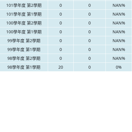
101學年度 第2學期
0
0
NAN%
101學年度 第1學期
0
0
NAN%
100學年度 第2學期
0
0
NAN%
100學年度 第1學期
0
0
NAN%
99學年度 第2學期
0
0
NAN%
99學年度 第1學期
0
0
NAN%
98學年度 第2學期
0
0
NAN%
98學年度 第1學期
20
0
0%