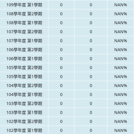
109學年度 第1學期
0
0
NAN%
108學年度 第2學期
0
0
NAN%
108學年度 第1學期
0
0
NAN%
107學年度 第2學期
0
0
NAN%
107學年度 第1學期
0
0
NAN%
106學年度 第2學期
0
0
NAN%
106學年度 第1學期
0
0
NAN%
105學年度 第2學期
0
0
NAN%
105學年度 第1學期
0
0
NAN%
104學年度 第2學期
0
0
NAN%
104學年度 第1學期
0
0
NAN%
103學年度 第2學期
0
0
NAN%
103學年度 第1學期
0
0
NAN%
102學年度 第2學期
0
0
NAN%
102學年度 第1學期
0
0
NAN%