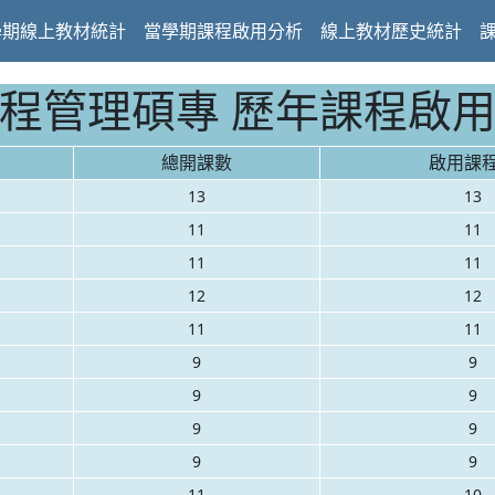
學期線上教材統計
當學期課程啟用分析
線上教材歷史統計
程管理碩專 歷年課程啟
總開課數
啟用課
13
13
11
11
11
11
12
12
11
11
9
9
9
9
9
9
9
9
11
10