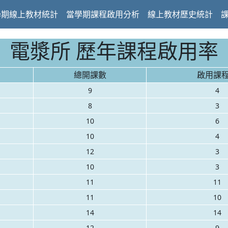
學期線上教材統計
當學期課程啟用分析
線上教材歷史統計
電漿所 歷年課程啟用率
總開課數
啟用課
9
4
8
3
10
6
10
4
12
3
10
3
11
11
11
10
14
14
12
9