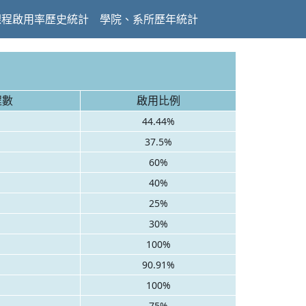
課程啟用率歷史統計
學院、系所歷年統計
程數
啟用比例
44.44%
37.5%
60%
40%
25%
30%
100%
90.91%
100%
75%