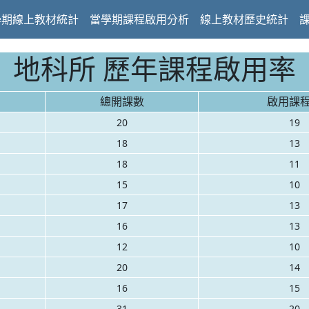
學期線上教材統計
當學期課程啟用分析
線上教材歷史統計
地科所 歷年課程啟用率
總開課數
啟用課
20
19
18
13
18
11
15
10
17
13
16
13
12
10
20
14
16
15
31
20