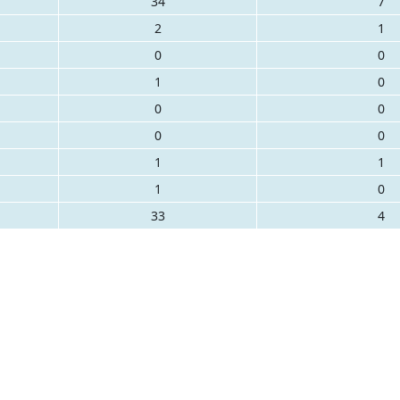
34
7
2
1
0
0
1
0
0
0
0
0
1
1
1
0
33
4