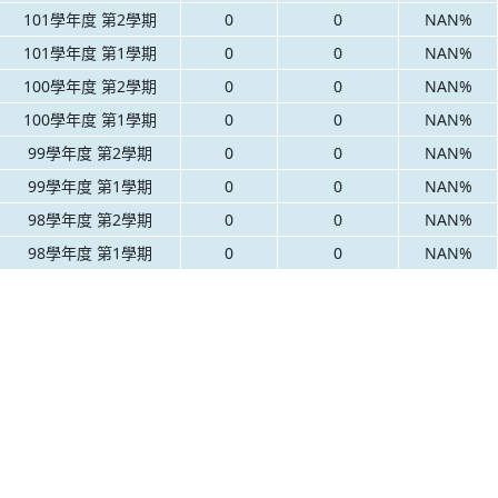
101學年度 第2學期
0
0
NAN%
101學年度 第1學期
0
0
NAN%
100學年度 第2學期
0
0
NAN%
100學年度 第1學期
0
0
NAN%
99學年度 第2學期
0
0
NAN%
99學年度 第1學期
0
0
NAN%
98學年度 第2學期
0
0
NAN%
98學年度 第1學期
0
0
NAN%