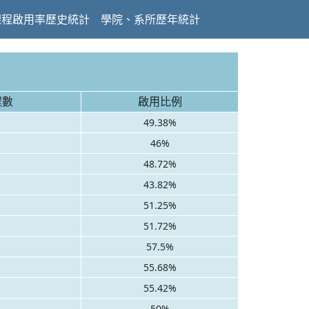
課程啟用率歷史統計
學院、系所歷年統計
程數
啟用比例
49.38%
46%
48.72%
43.82%
51.25%
51.72%
57.5%
55.68%
55.42%
50%