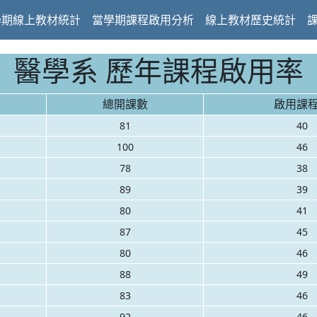
學期線上教材統計
當學期課程啟用分析
線上教材歷史統計
醫學系 歷年課程啟用率
總開課數
啟用課
81
40
100
46
78
38
89
39
80
41
87
45
80
46
88
49
83
46
92
46