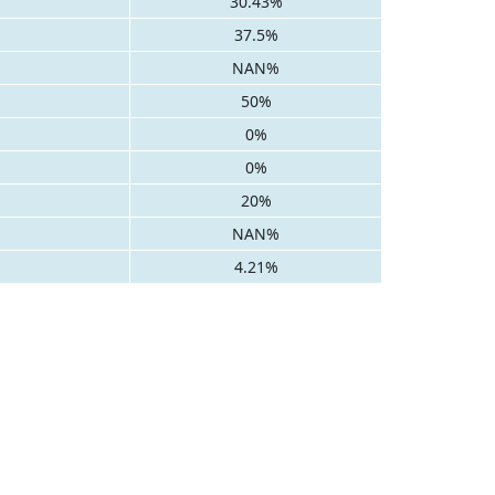
30.43%
37.5%
NAN%
50%
0%
0%
20%
NAN%
4.21%