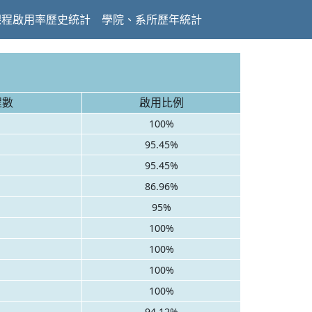
課程啟用率歷史統計
學院、系所歷年統計
程數
啟用比例
100%
95.45%
95.45%
86.96%
95%
100%
100%
100%
100%
94.12%