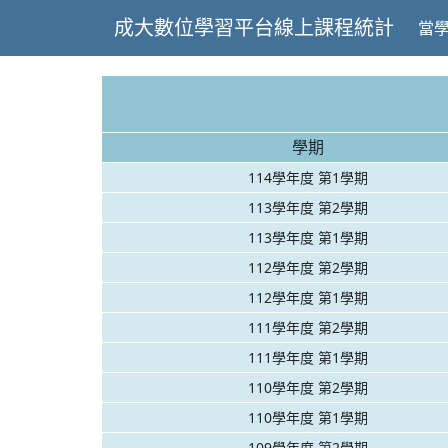
成大數位學習平台線上課程統計
當
學期
114學年度 第1學期
113學年度 第2學期
113學年度 第1學期
112學年度 第2學期
112學年度 第1學期
111學年度 第2學期
111學年度 第1學期
110學年度 第2學期
110學年度 第1學期
109學年度 第2學期