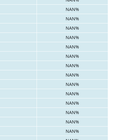
NAN%
NAN%
NAN%
NAN%
NAN%
NAN%
NAN%
NAN%
NAN%
NAN%
NAN%
NAN%
NAN%
NAN%