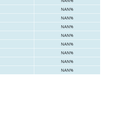
NAN%
NAN%
NAN%
NAN%
NAN%
NAN%
NAN%
NAN%
NAN%