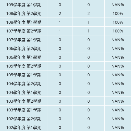
109學年度 第1學期
0
0
NAN%
108學年度 第2學期
2
2
100%
108學年度 第1學期
1
1
100%
107學年度 第2學期
1
1
100%
107學年度 第1學期
0
0
NAN%
106學年度 第2學期
0
0
NAN%
106學年度 第1學期
0
0
NAN%
105學年度 第2學期
0
0
NAN%
105學年度 第1學期
0
0
NAN%
104學年度 第2學期
0
0
NAN%
104學年度 第1學期
0
0
NAN%
103學年度 第2學期
0
0
NAN%
103學年度 第1學期
0
0
NAN%
102學年度 第2學期
0
0
NAN%
102學年度 第1學期
0
0
NAN%