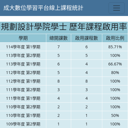
成大數位學習平台線上課程統計
規劃設計學院學士 歷年課程啟用率
學期
總開課數
啟用課程數
啟用比例
114學年度 第1學期
7
6
85.71%
113學年度 第2學期
5
5
100%
113學年度 第1學期
6
4
66.67%
112學年度 第2學期
5
4
80%
112學年度 第1學期
8
8
100%
111學年度 第2學期
3
3
100%
111學年度 第1學期
4
4
100%
110學年度 第2學期
2
2
100%
110學年度 第1學期
2
1
50%
109學年度 第2學期
1
1
100%