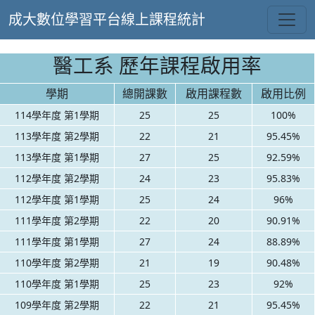
成大數位學習平台線上課程統計
醫工系 歷年課程啟用率
學期
總開課數
啟用課程數
啟用比例
114學年度 第1學期
25
25
100%
113學年度 第2學期
22
21
95.45%
113學年度 第1學期
27
25
92.59%
112學年度 第2學期
24
23
95.83%
112學年度 第1學期
25
24
96%
111學年度 第2學期
22
20
90.91%
111學年度 第1學期
27
24
88.89%
110學年度 第2學期
21
19
90.48%
110學年度 第1學期
25
23
92%
109學年度 第2學期
22
21
95.45%