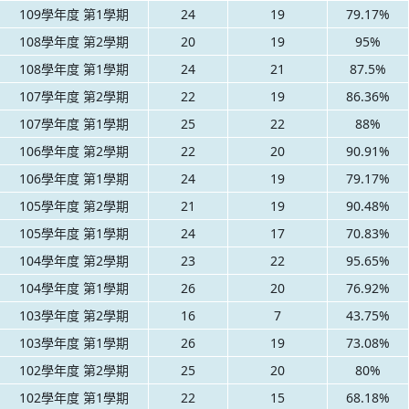
109學年度 第1學期
24
19
79.17%
108學年度 第2學期
20
19
95%
108學年度 第1學期
24
21
87.5%
107學年度 第2學期
22
19
86.36%
107學年度 第1學期
25
22
88%
106學年度 第2學期
22
20
90.91%
106學年度 第1學期
24
19
79.17%
105學年度 第2學期
21
19
90.48%
105學年度 第1學期
24
17
70.83%
104學年度 第2學期
23
22
95.65%
104學年度 第1學期
26
20
76.92%
103學年度 第2學期
16
7
43.75%
103學年度 第1學期
26
19
73.08%
102學年度 第2學期
25
20
80%
102學年度 第1學期
22
15
68.18%