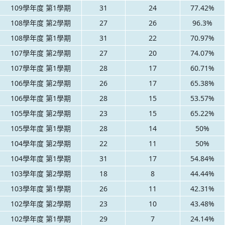
109學年度 第1學期
31
24
77.42%
108學年度 第2學期
27
26
96.3%
108學年度 第1學期
31
22
70.97%
107學年度 第2學期
27
20
74.07%
107學年度 第1學期
28
17
60.71%
106學年度 第2學期
26
17
65.38%
106學年度 第1學期
28
15
53.57%
105學年度 第2學期
23
15
65.22%
105學年度 第1學期
28
14
50%
104學年度 第2學期
22
11
50%
104學年度 第1學期
31
17
54.84%
103學年度 第2學期
18
8
44.44%
103學年度 第1學期
26
11
42.31%
102學年度 第2學期
23
10
43.48%
102學年度 第1學期
29
7
24.14%