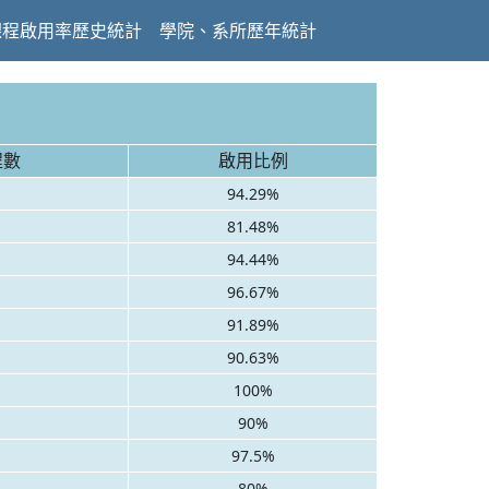
課程啟用率歷史統計
學院、系所歷年統計
程數
啟用比例
94.29%
81.48%
94.44%
96.67%
91.89%
90.63%
100%
90%
97.5%
80%