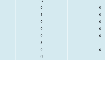
45
11
0
0
1
0
0
0
0
0
0
0
3
1
0
0
47
1