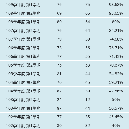
109學年度 第1學期
76
75
98.68%
108學年度 第2學期
69
66
95.65%
108學年度 第1學期
80
64
80%
107學年度 第2學期
76
64
84.21%
107學年度 第1學期
79
59
74.68%
106學年度 第2學期
73
56
76.71%
106學年度 第1學期
77
55
71.43%
105學年度 第2學期
75
53
70.67%
105學年度 第1學期
81
44
54.32%
104學年度 第2學期
76
45
59.21%
104學年度 第1學期
82
39
47.56%
103學年度 第2學期
24
12
50%
103學年度 第1學期
87
44
50.57%
102學年度 第2學期
77
35
45.45%
102學年度 第1學期
80
32
40%