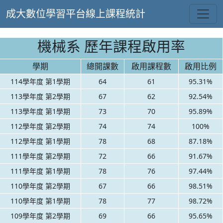
成大數位學習平台線上課程統計
機械系 歷年課程啟用率
學期
總開課數
啟用課程數
啟用比例
114學年度 第1學期
64
61
95.31%
113學年度 第2學期
67
62
92.54%
113學年度 第1學期
73
70
95.89%
112學年度 第2學期
74
74
100%
112學年度 第1學期
78
68
87.18%
111學年度 第2學期
72
66
91.67%
111學年度 第1學期
78
76
97.44%
110學年度 第2學期
67
66
98.51%
110學年度 第1學期
78
77
98.72%
109學年度 第2學期
69
66
95.65%