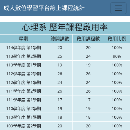
成大數位學習平台線上課程統計
心理系 歷年課程啟用率
學期
總開課數
啟用課程數
啟用比例
114學年度 第1學期
20
20
100%
113學年度 第2學期
25
24
96%
113學年度 第1學期
19
19
100%
112學年度 第2學期
26
26
100%
112學年度 第1學期
24
24
100%
111學年度 第2學期
26
26
100%
111學年度 第1學期
17
17
100%
110學年度 第2學期
19
19
100%
110學年度 第1學期
18
18
100%
109學年度 第2學期
20
20
100%