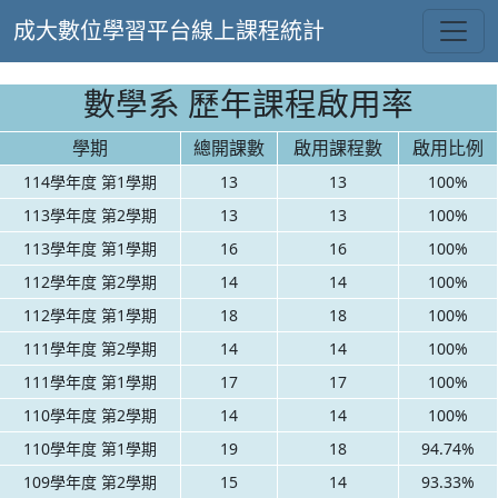
成大數位學習平台線上課程統計
數學系 歷年課程啟用率
學期
總開課數
啟用課程數
啟用比例
114學年度 第1學期
13
13
100%
113學年度 第2學期
13
13
100%
113學年度 第1學期
16
16
100%
112學年度 第2學期
14
14
100%
112學年度 第1學期
18
18
100%
111學年度 第2學期
14
14
100%
111學年度 第1學期
17
17
100%
110學年度 第2學期
14
14
100%
110學年度 第1學期
19
18
94.74%
109學年度 第2學期
15
14
93.33%