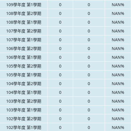
109學年度 第1學期
0
0
NAN%
108學年度 第2學期
0
0
NAN%
108學年度 第1學期
0
0
NAN%
107學年度 第2學期
0
0
NAN%
107學年度 第1學期
0
0
NAN%
106學年度 第2學期
0
0
NAN%
106學年度 第1學期
0
0
NAN%
105學年度 第2學期
0
0
NAN%
105學年度 第1學期
0
0
NAN%
104學年度 第2學期
0
0
NAN%
104學年度 第1學期
0
0
NAN%
103學年度 第2學期
0
0
NAN%
103學年度 第1學期
0
0
NAN%
102學年度 第2學期
0
0
NAN%
102學年度 第1學期
0
0
NAN%